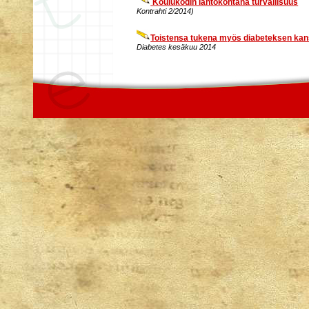
Koulukodin lähtökohtana turvallisuus
Kontrahti 2/2014)
Toistensa tukena myös diabeteksen ka
Diabetes kesäkuu 2014