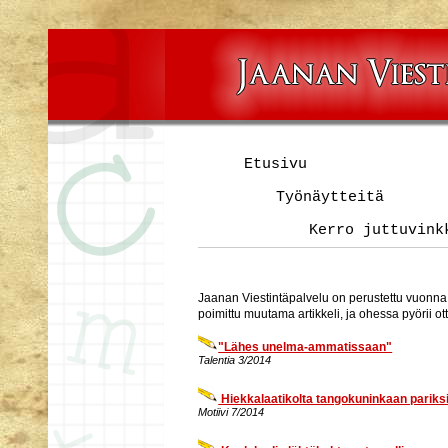
Etusivu
Työnäytteitä
Kerro juttuvink
Jaanan Viestintäpalvelu on perustettu vuonn
poimittu muutama artikkeli, ja ohessa pyörii ot
"Lähes unelma-ammatissaan"
Talentia 3/2014
Hiekkalaatikolta tangokuninkaan pariks
Motiivi 7/2014